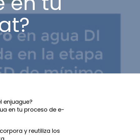
 en tu
at?
l enjuague?
ua en tu proceso de e-
orpora y reutiliza los
a.