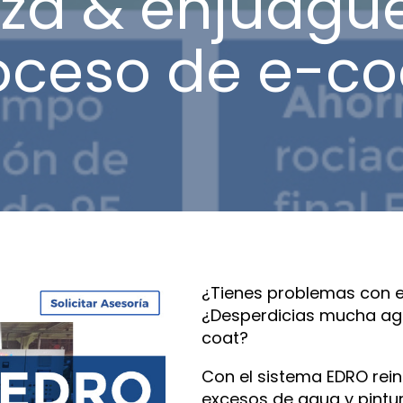
eza & enjuague
oceso de e-co
¿Tienes problemas con e
¿Desperdicias mucha ag
coat?
Con el sistema EDRO reinc
excesos de agua y pintur