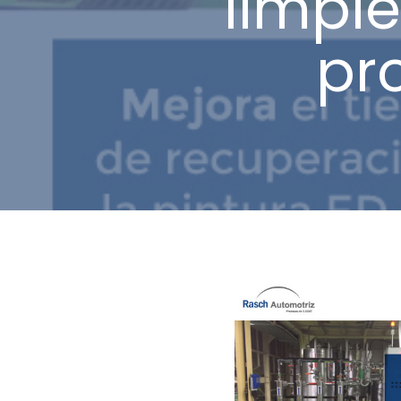
limpi
pr