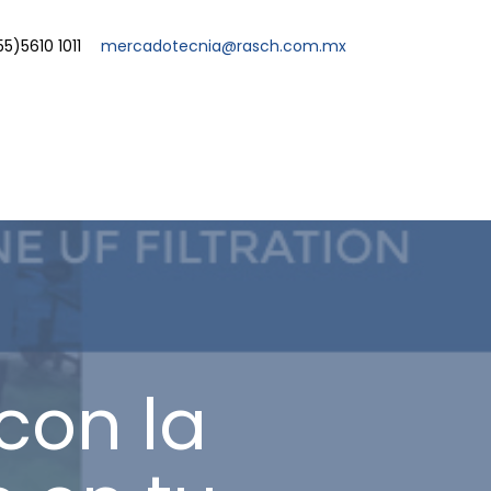
55)5610 1011
mercadotecnia@rasch.com.mx
con la