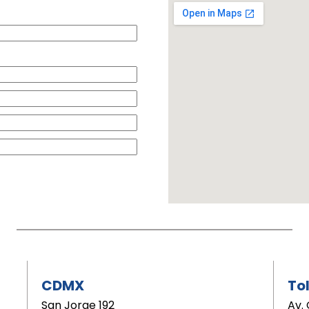
CDMX
To
San Jorge 192
Av. 